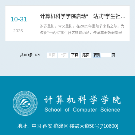
新实践能力提升培训会。计算机系副主任时光副教授
以《科研论文以及创新工作简介——深度神经网络的
计算机科学学院启动“一站式”学生社区“IT智能帮·银龄时光守护计划”
算法研究》为题进行了交流。并对25级计卓1班、2班
10-31
30余名同学进行创新实践能力培训。培训会上，时光
岁岁重阳，今又重阳。在2025年重阳节来临之际，为
副教授从深度神经网络的发展脉络切入，系统梳理了
2025
深化“一站式”学生社区建设内涵，传承尊老敬老爱老的
该领域从经典模型到前沿算...
中华传统美德，引导青年学子以专业所长服务社会，
计算机科学学院“一站式”学生社区“IT智能帮”志愿服务
队于10月29日启动“IT智能帮·银龄时光守护计划”，走
共103条 1/21
首页
上页
下页
尾页
页
进芷阳湖养老院，以“科技赋能+温情陪伴”模式，内容
涵盖适老服务礼仪规范、老年沟通技巧、旧照片修复
实操等实用技能，全方位提升志愿者的服务能力，为
老人们送上满...
地址：中国·西安·临潼区·陕鼓大道58号[710600]