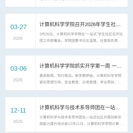
王蒙，2023级辅导员程帅，以及140余名2023级意向
考研学生参加动员会。会议由学院副书记赵勇进主
持。会上，张凯兵首先作动员讲话。他结合个人成长
计算机科学学院召开2026年学生社团工作部署会
经历与计算机专业发展趋势，深入浅出地阐述了考研
03-27
对学生个人成长与职业发展的重要意义，鼓励同学们
3月26日，计算机科学学院在“一站式”学生社区召开社
树立远大目标，以坚定的信念、饱满的热情投入到备
2026
团工作部署会。学院团委书记左温慧、社管部负责人
考中，珍惜时光、脚踏实地，在...
以及心芽思政社团、计算机协会、电子竞技协会、极
客未来社团4个社团的负责人参加会议，共商社团发
展，共绘全年工作蓝图。会议对学院现有社团的基本
计算机科学学院抓实开学第一周 一线服务助学生成长
情况进行了梳理，明确了发展定位。会上，左温慧结
03-06
合学院人才培养总体目标和学生成长需求，对社团全
​春启新程，笃行致远。新学期伊始，计算机科学学院
年工作进行了安排。她强调，各社团要立足计算机专
2026
紧扣思想引领、安全教育、日常管理、学业帮扶、就
业特色，结合学生兴趣爱好，...
业服务五大重点，扎实推进开学第一周学生工作，以
全方位、精细化服务，为学子成长成才保驾护航。强
化思想引领，厚植奉献情怀。3月5日学雷锋纪念日当
计算机科学与技术系导师团在一站式社区​开展创新实践能力提升培训会
天，学院在临潼校区中心广场开展主题实践活动，通
12-11
过沉浸式体验、互动式宣讲，引导青年学子传承雷锋
计算机科学与技术系导师团在一站式社区开展创新实
精神，锤炼责任担当，将奉献精神融入青春成长之
2025
践能力提升培训会12月11日，计算机科学学院计算机
路。深耕一线服务，筑牢安全屏...
科学与技术系导师团在“IT青年”一站式学生社区开展创