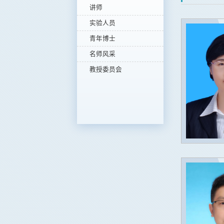
讲师
实验人员
青年博士
名师风采
教授委员会