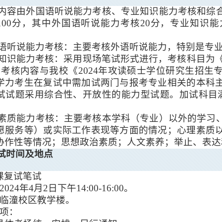
内容
由外国语听说能力考核、专业知识能力考核和综
100
分，其中外国语听说能力考核
20
分，专业知识能
语听说能力考核：主要考核外语听说能力，特别是专
知识能力考核：
采用现场笔试形式进行
，考核科目为
，考核内容与我校《
2024
年攻读硕士学位研究生招生
学力考生在复试中需加试两门与报考专业相关的本科
试试题采用综合性、开放性的能力型试题。加试科目
素质能力考核：主要考核本学科（专业）以外的学习
愿服务等）或实际工作表现等方面的情况；心理素质
协作性等情况；思想政治素质；人文素养；举止、表达
试时间
及地点
课复试笔试
2024
年
4
月
2
日下午
1
4
:
00
-
16
:
00
。
临潼校区教学楼。
项：