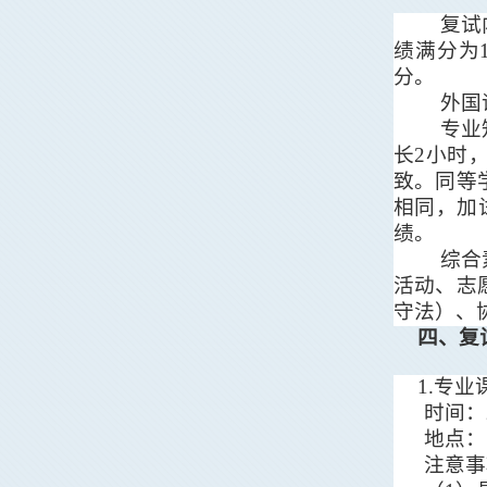
复试
绩满分为
分
。
外国
专业
长
2
小时
致。
同等
相同，加
绩。
综合
活动、志
守法）、
四
、复
1
.
专业
时间：
地
点：
注意事