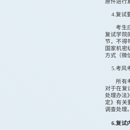
原件进行
4.
复试
考生
复试学院
节，不得
国家机密
方式（微
5
.
考风
所有
对于在复
处理办法
定》有关
调查处理
6
.
复试