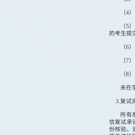
（
4
）
（
5
）
的考生提
（
6
）
（
7
）
（
8
）
未在
3.
复试
所有
信复试承
份核验。