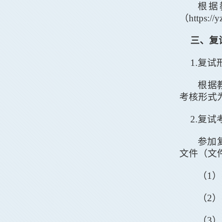
根据
（
https://
三
、复
1
.
复试
根据
考核形式
2.
复试
参加
文件（文
（
1
）
（
2
）
（
3
）