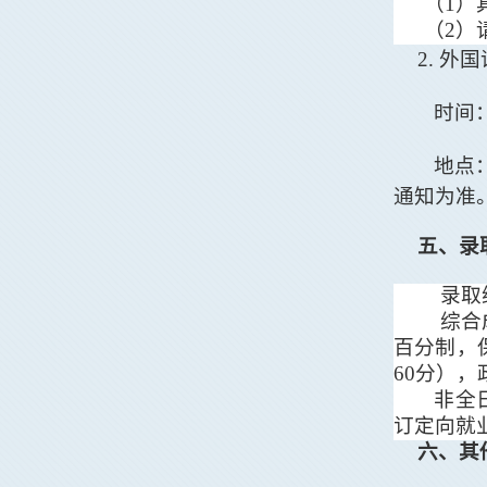
（
1
）
（
2
）
2
.
外国
时间
地点
通知为准
五
、录
录取
综合
百分制，
60
分），
非全
订定向就
六
、其