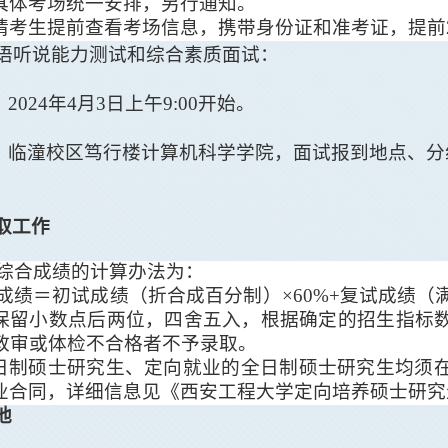
具体考场统一安排，另行通知。
请考生提前查看考场信息，携带身份证和准考证，提前
语听说能力测试和综合素质面试：
：
2024
年
4
月
3
日上午
9
:
00
开始。
：临潼校区笃行楼计算机科学学院，面试
报到
地点、分
。
取工作
综合
成绩的计算办法为：
成绩＝初试成绩（折合成百分制）
×60%+
复试成绩（
保留小数点后两位，四舍五入，根据确定的
招生
指标
政审或体检不合格者不予录取。
日制硕士研究生、定向就业的全日制硕士研究生均须
业合同，详细信息见《西安工程大学定向培养硕士研究
他