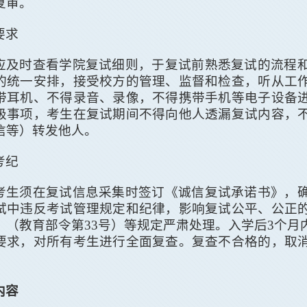
复审。
要求
应及时查看
学院
复试细则，于复试前熟悉复试的流程
的统一安排，接受校方的管理、监督和检查，听从工
带耳机、不得录音、录像，不得携带手机等电子设备
级事项，考生在复试期间不得向他人透漏复试内容，
信等）转发他人。
考纪
考生须在复试信息采集时签订《诚信复试承诺书》，
试中违反考试管理规定和纪律，影响复试公平、公正
》（教育部令第
33
号）等规定严肃处理。入学后
3
个月
要求，对所有考生进行全面复查。复查不合格的，取
。
内容