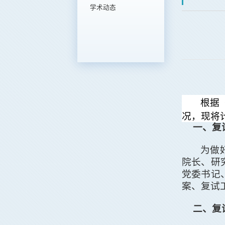
学术动态
根据
况，
现将
一、复
为做
院长、研
党委书记
案、复试
二、复