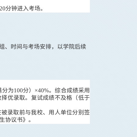
20
分钟进入考场。
组、时间与考场安排，以学院后续
满分为
100
分）
×40%
。
综合
成绩采用
数择优
录取。复试成绩不及格（低于
在被录取前与我校、用人单位分别签
生协议书》。