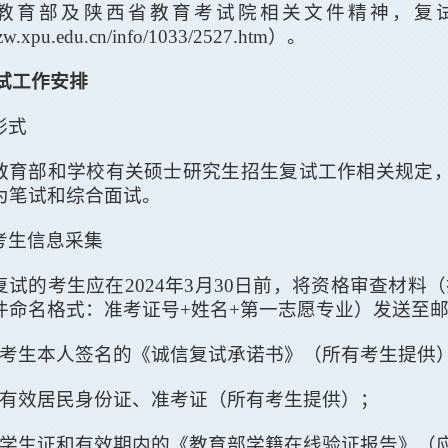
教育部及陕西省教育考试院相关文件精神，复
yzw.xpu.edu.cn/info/1033/2527.htm
）。
试工作
安排
形式
教育部和学校有关硕士研究生招生复试工作相关规定
为笔试和综合面试。
考生信息采集
复试的考生应在
2
024
年
3
月
30
日
前
，将资格审查材料（
件命名格式：准考证号
+
姓名
+
第一志愿专业
）发送至
考生本人签名的《诚信复试承诺书》（所有考生提供
有效居民身份证、准考证（所有考生提供）；
学生证和有效期内的《教育部学籍在线验证报告》（